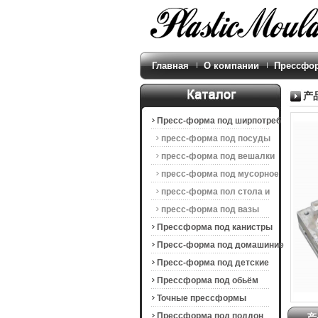
Главная
О компании
Прессфо
产
Пресс-форма под ширпотреб
пресс-форма под посуды
пресс-форма под вешалки
пресс-форма под мусорное
ведро
пресс-форма пол стола и
стула
пресс-форма под вазы
Прессформа под канистры
Пресс-форма под домашиние
техники
Пресс-форма под детские
продукции
Прессформа под обьём
продукты
Точные прессформы
Прессформа под поддон
产