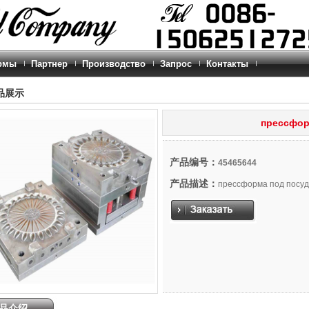
рмы
Партнер
Производство
Запрос
Контакты
品展示
прессфор
产品编号：
45465644
产品描述：
прессформа под посу
品介绍