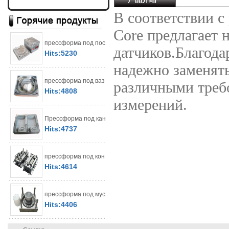
В соответствии 
Core предлагает 
прессформа под пос
датчиков.Благода
Hits:5230
надежно заменять
прессформа под ваз
различными треб
Hits:4808
измерений.
Прессформа под кан
Hits:4737
прессформа под кон
Hits:4614
прессформа под мус
Hits:4406