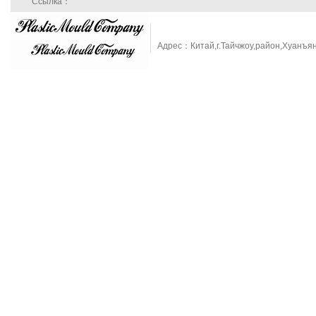
Ссылка：
Адрес：Китай,г.Тайчжоу,район,Хуанъя