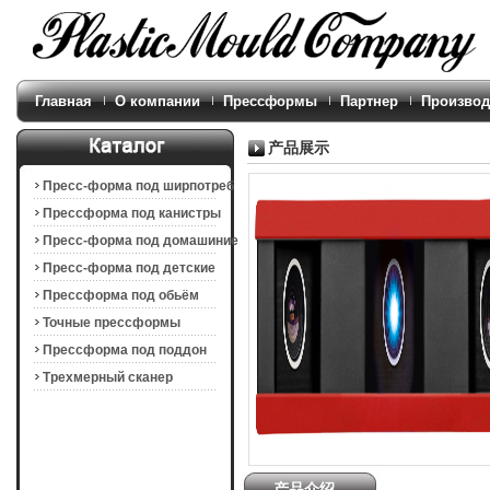
Главная
О компании
Прессформы
Партнер
Производ
产品展示
Пресс-форма под ширпотреб
Прессформа под канистры
Пресс-форма под домашиние
техники
Пресс-форма под детские
продукции
Прессформа под обьём
продукты
Точные прессформы
Прессформа под поддон
Tрехмерный сканер
产品介绍